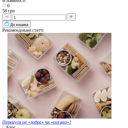
В наявності
0
58 грн
До кошика
Рекомендовані статті
Перекуси це «добре» чи «погано»?
Блог