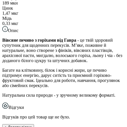
189 мкн
Цинк
1,47 мкг
Мідь
0,33 мкг
Опис
Вівсяне печиво з горіхами від Гавра
- це твій здоровий
супутник для щоденних перекусів. Мʼяке, поживне й
натуральне, воно створене з фініків, вівсяних пластівців,
арахісової пасти, мигдалю, волоського горіха, льону і чіа - без
доданого білого цукру та штучних добавок.
Багате на клітковину, білок і корисні жири, це печиво
підтримує енергію, дарує ситість та приємний горіхово-
фруктовий смак. Ідеально для роботи, навчання, прогулянок
або сімейних перекусів.
Натуральна сила природи - у зручному великому форматі.
Відгуки
Відгуків про цей товар ще не було.