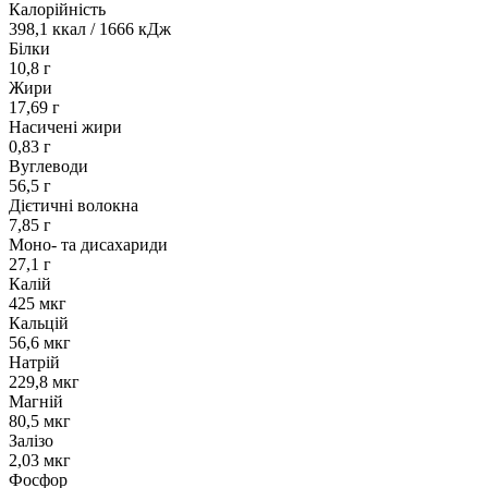
Калорійність
398,1 ккал / 1666 кДж
Білки
10,8 г
Жири
17,69 г
Насичені жири
0,83 г
Вуглеводи
56,5 г
Дієтичні волокна
7,85 г
Моно- та дисахариди
27,1 г
Калій
425 мкг
Кальцій
56,6 мкг
Натрій
229,8 мкг
Магній
80,5 мкг
Залізо
2,03 мкг
Фосфор