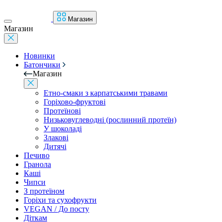
Магазин
Магазин
Новинки
Батончики
Магазин
Етно-смаки з карпатськими травами
Горіхово-фруктові
Протеїнові
Низьковуглеводні (рослинний протеїн)
У шоколаді
Злакові
Дитячі
Печиво
Гранола
Каші
Чипси
З протеїном
Горіхи та сухофрукти
VEGAN / До посту
Діткам