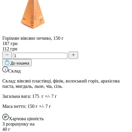
Горіхове вівсяне печиво, 150 г
187 грн
112 грн
До кошика
Склад
Склад: вівсяні пластівці, фінік, волоський горіх, арахісова
паста, мигдаль, льон, чіа, сіль.
Загальна вага: 175 г +/- 7 г
Маса нетто: 150 г +/- 7 г
Харчова цінність
З розрахунку на
40 г