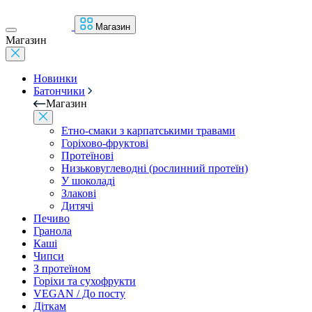
Магазин
Магазин
Новинки
Батончики
Магазин
Етно-смаки з карпатськими травами
Горіхово-фруктові
Протеїнові
Низьковуглеводні (рослинний протеїн)
У шоколаді
Злакові
Дитячі
Печиво
Гранола
Каші
Чипси
З протеїном
Горіхи та сухофрукти
VEGAN / До посту
Діткам