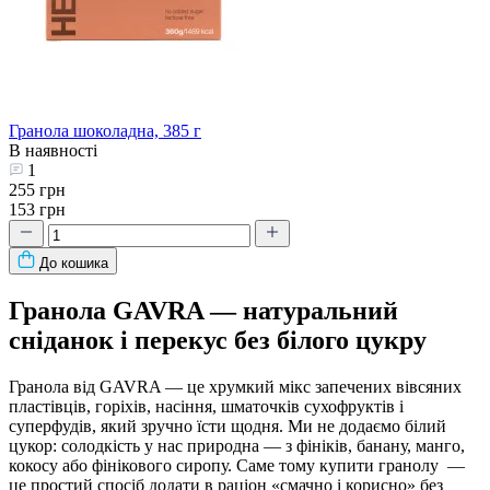
Гранола шоколадна, 385 г
В наявності
1
255 грн
153 грн
До кошика
Гранола GAVRA — натуральний
сніданок і перекус без білого цукру
Гранола від GAVRA — це хрумкий мікс запечених вівсяних
пластівців, горіхів, насіння, шматочків сухофруктів і
суперфудів, який зручно їсти щодня. Ми не додаємо білий
цукор: солодкість у нас природна — з фініків, банану, манго,
кокосу або фінікового сиропу. Саме тому купити гранолу —
це простий спосіб додати в раціон «смачно і корисно» без