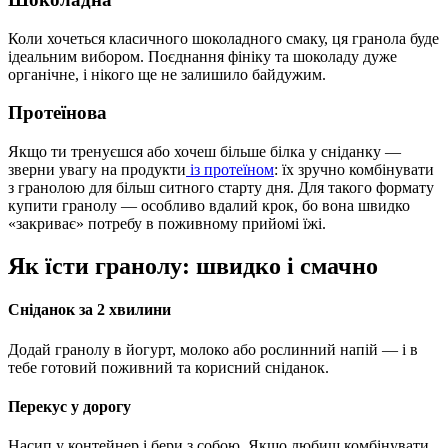
Коли хочеться класичного шоколадного смаку, ця гранола буде
ідеальним вибором. Поєднання фініку та шоколаду дуже
органічне, і нікого ще не залишило байдужим.
Протеїнова
Якщо ти тренуєшся або хочеш більше білка у сніданку —
зверни увагу на продукти
із протеїном
: їх зручно комбінувати
з гранолою для більш ситного старту дня. Для такого формату
купити гранолу — особливо вдалий крок, бо вона швидко
«закриває» потребу в поживному прийомі їжі.
Як їсти гранолу: швидко і смачно
Сніданок за 2 хвилини
Додай гранолу в йогурт, молоко або рослинний напій — і в
тебе готовий поживний та корисний сніданок.
Перекус у дорогу
Насип у контейнер і бери з собою. Якщо любиш комбінувати