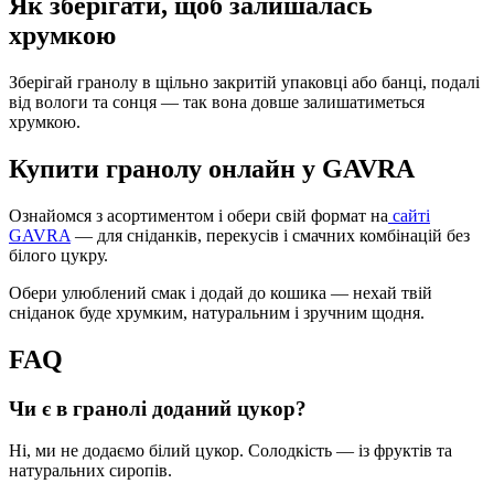
Як зберігати, щоб залишалась
хрумкою
Зберігай гранолу в щільно закритій упаковці або банці, подалі
від вологи та сонця — так вона довше залишатиметься
хрумкою.
Купити гранолу онлайн у GAVRA
Ознайомся з асортиментом і обери свій формат на
сайті
GAVRA
— для сніданків, перекусів і смачних комбінацій без
білого цукру.
Обери улюблений смак і додай до кошика — нехай твій
сніданок буде хрумким, натуральним і зручним щодня.
FAQ
Чи є в гранолі доданий цукор?
Ні, ми не додаємо білий цукор. Солодкість — із фруктів та
натуральних сиропів.