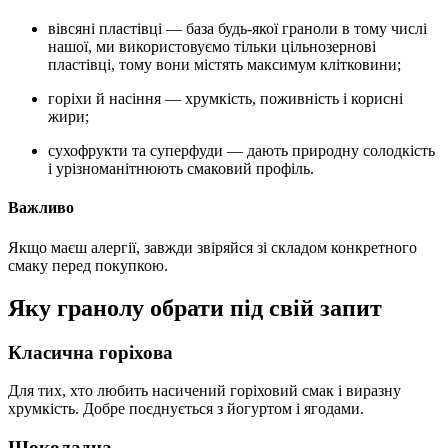
вівсяні пластівці — база будь-якої граноли в тому числі
нашої, ми використовуємо тільки цільнозернові
пластівці, тому вони містять максимум клітковини;
горіхи й насіння — хрумкість, поживність і корисні
жири;
сухофрукти та суперфуди — дають природну солодкість
і урізноманітнюють смаковий профіль.
Важливо
Якщо маєш алергії, завжди звіряйся зі складом конкретного
смаку перед покупкою.
Яку гранолу обрати під свій запит
Класична горіхова
Для тих, хто любить насичений горіховий смак і виразну
хрумкість. Добре поєднується з йогуртом і ягодами.
Шоколадна