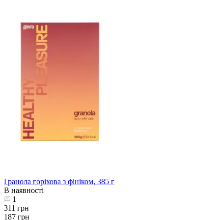
Гранола горіхова з фініком, 385 г
В наявності
1
311 грн
187 грн