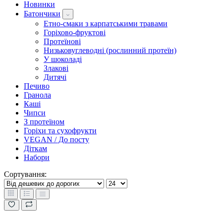
Новинки
Батончики
Етно-смаки з карпатськими травами
Горіхово-фруктові
Протеїнові
Низьковуглеводні (рослинний протеїн)
У шоколаді
Злакові
Дитячі
Печиво
Гранола
Каші
Чипси
З протеїном
Горіхи та сухофрукти
VEGAN / До посту
Діткам
Набори
Сортування: