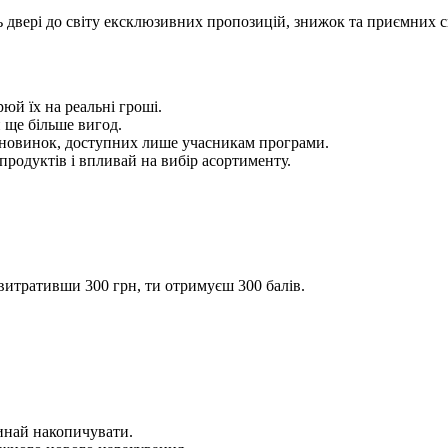
 двері до світу ексклюзивних пропозицій, знижок та приємних сю
юй їх на реальні гроші.
 ще більше вигод.
а новинок, доступних лише учасникам програми.
продуктів і впливай на вибір асортименту.
витративши 300 грн, ти отримуєш 300 балів.
инай накопичувати.