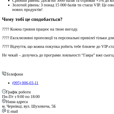
Срібний рівень: Досягни 5000 балів та отримай +3% до к
Золотий рівень: З понад 15 000 балів ти стаєш VIP. Це оз
нових продуктів!
Чому тобі це сподобається?
???? Кожна гривня працює на твою вигоду.
???? Ексклюзивні пропозиції та персональні привілеї тільки для
???? Відчуття, що кожна покупка робить тебе ближче до VIP-ста
Не чекай – долучись до програми лояльності “Гавра” вже сього
Телефони
(095) 006-03-11
Графік роботи
Пн-Пт з 9:00 по 18:00
Наша адреса
м. Чернівці, вул. Шухевича, 5Б
E-mail