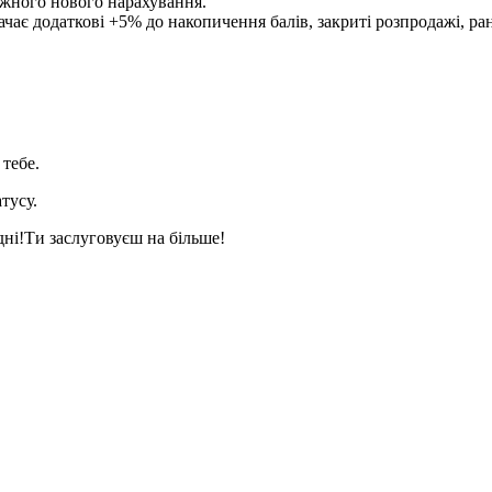
ожного нового нарахування.
начає додаткові +5% до накопичення балів, закриті розпродажі, р
 тебе.
тусу.
дні!Ти заслуговуєш на більше!