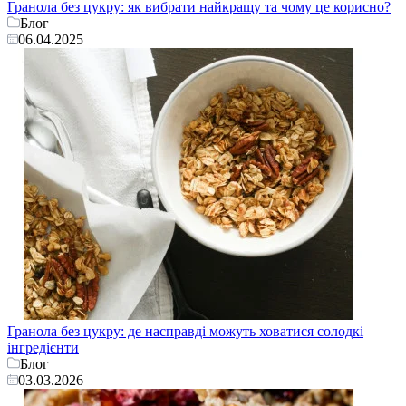
Гранола без цукру: як вибрати найкращу та чому це корисно?
Блог
06.04.2025
Гранола без цукру: де насправді можуть ховатися солодкі
інгредієнти
Блог
03.03.2026