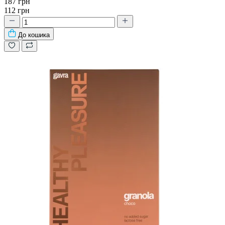
187 грн
112 грн
До кошика