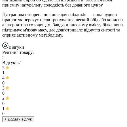
приємну натуральну солодкість без доданого цукру.
Ця гранола створена не лише для сніданків — вона чудово
працює як перекус після тренування, легкий обід або корисна
альтернатива солодощам. Завдяки високому вмісту білка вона
підтримує м'язову масу, дає довготривале відчуття ситості та
сприяє активному метаболізму.
Відгуки
Рейтинг товару:
5
Відгуків:1
5
1
4
0
3
0
2
0
1
0
+ Додати відгук