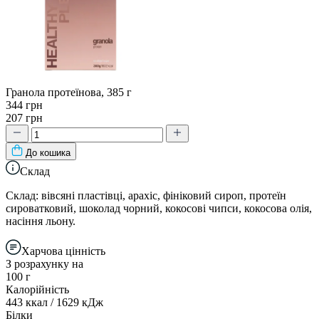
Гранола протеїнова, 385 г
344 грн
207 грн
До кошика
Склад
Склад: вівсяні пластівці, арахіс, фініковий сироп, протеїн
сироватковий, шоколад чорний, кокосові чипси, кокосова олія,
насіння льону.
Харчова цінність
З розрахунку на
100 г
Калорійність
443 ккал / 1629 кДж
Білки