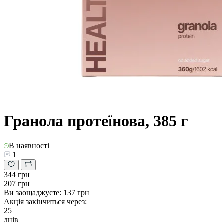
Гранола протеїнова, 385 г
В наявності
1
344 грн
207 грн
Ви заощаджуєте:
137 грн
Акція закінчиться через:
25
днів