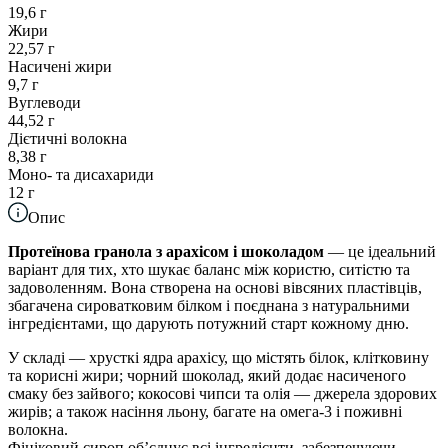
19,6 г
Жири
22,57 г
Насичені жири
9,7 г
Вуглеводи
44,52 г
Дієтичні волокна
8,38 г
Моно- та дисахариди
12 г
Опис
Протеїнова гранола з арахісом і шоколадом
— це ідеальний
варіант для тих, хто шукає баланс між користю, ситістю та
задоволенням. Вона створена на основі вівсяних пластівців,
збагачена сироватковим білком і поєднана з натуральними
інгредієнтами, що дарують потужний старт кожному дню.
У складі — хрусткі ядра арахісу, що містять білок, клітковину
та корисні жири; чорний шоколад, який додає насиченого
смаку без зайвого; кокосові чипси та олія — джерела здорових
жирів; а також насіння льону, багате на омега-3 і поживні
волокна.
Фініковий сироп обʼєднує всі інгредієнти, забезпечуючи