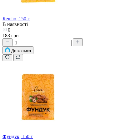
Кеш'ю, 150 г
В наявності
0
183 грн
До кошика
Фундук, 150 г