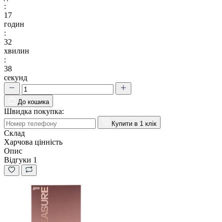
:
17
годин
:
32
хвилин
:
37
секунд
До кошика
Швидка покупка:
Купити в 1 клік
Склад
Харчова цінність
Опис
Відгуки
1