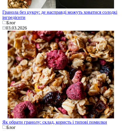
Гранола без цукру: де насправді можуть ховатися солодкі
інгредієнти
Блог
03.03.2026
Як обрати гранолу: склад, користь і типові помилки
Блог