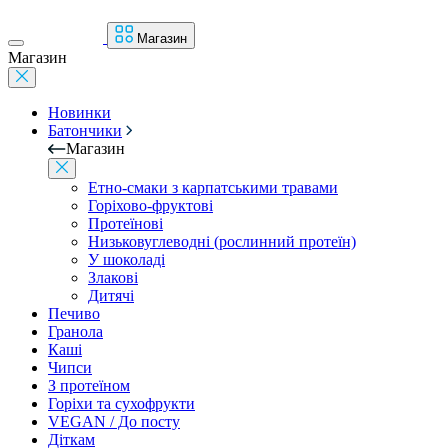
Магазин
Магазин
Новинки
Батончики
Магазин
Етно-смаки з карпатськими травами
Горіхово-фруктові
Протеїнові
Низьковуглеводні (рослинний протеїн)
У шоколаді
Злакові
Дитячі
Печиво
Гранола
Каші
Чипси
З протеїном
Горіхи та сухофрукти
VEGAN / До посту
Діткам