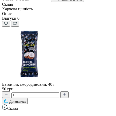
Склад
Харчова цінність
Опис
Відгуки
0
Батончик смородиновий, 40 г
50 грн
До кошика
Склад