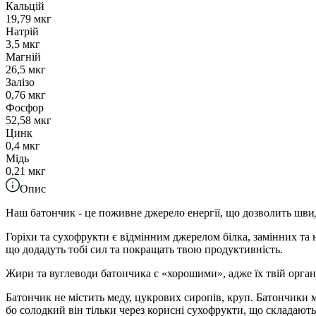
Кальцій
19,79 мкг
Натрій
3,5 мкг
Магній
26,5 мкг
Залізо
0,76 мкг
Фосфор
52,58 мкг
Цинк
0,4 мкг
Мідь
0,21 мкг
Опис
Наш батончик - це поживне джерело енергії, що дозволить швид
Горіхи та сухофрукти є відмінним джерелом білка, замінних та
що додадуть тобі сил та покращать твою продуктивність.
Жири та вуглеводи батончика є «хорошими», адже їх твій органі
Батончик не містить меду, цукрових сиропів, круп. Батончики м
бо солодкий він тільки через корисні сухофрукти, що складають 