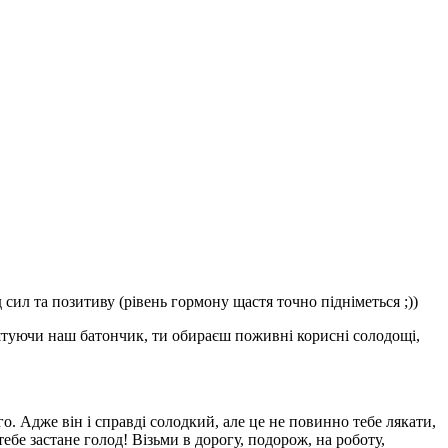
ил та позитиву (рівень гормону щастя точно підніметься ;))
Куштуючи наш батончик, ти обираєш поживні корисні солодощі,
о. Адже він і справді солодкий, але це не повинно тебе лякати,
ебе застане голод! Візьми в дорогу, подорож, на роботу,