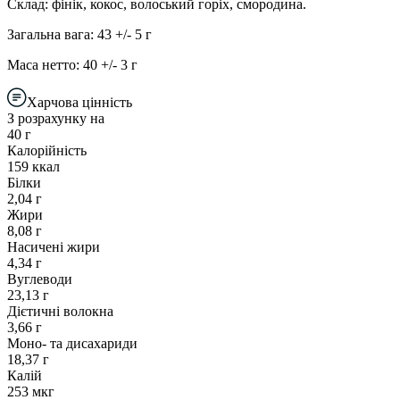
Склад: фінік, кокос, волоський горіх, смородина.
Загальна вага: 43 +/- 5 г
Маса нетто: 40 +/- 3 г
Харчова цінність
З розрахунку на
40 г
Калорійність
159 ккал
Білки
2,04 г
Жири
8,08 г
Насичені жири
4,34 г
Вуглеводи
23,13 г
Дієтичні волокна
3,66 г
Моно- та дисахариди
18,37 г
Калій
253 мкг