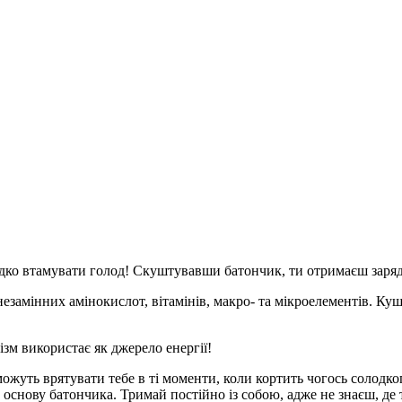
ко втамувати голод! Скуштувавши батончик, ти отримаєш заряд с
 незамінних амінокислот, вітамінів, макро- та мікроелементів. 
зм використає як джерело енергії!
ожуть врятувати тебе в ті моменти, коли кортить чогось солодког
основу батончика. Тримай постійно із собою, адже не знаєш, де т