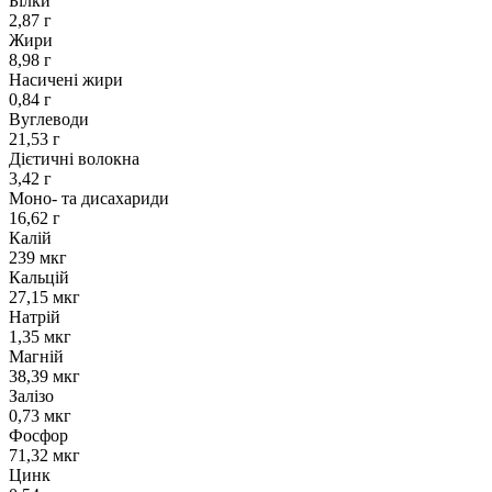
Білки
2,87 г
Жири
8,98 г
Насичені жири
0,84 г
Вуглеводи
21,53 г
Дієтичні волокна
3,42 г
Моно- та дисахариди
16,62 г
Калій
239 мкг
Кальцій
27,15 мкг
Натрій
1,35 мкг
Магній
38,39 мкг
Залізо
0,73 мкг
Фосфор
71,32 мкг
Цинк