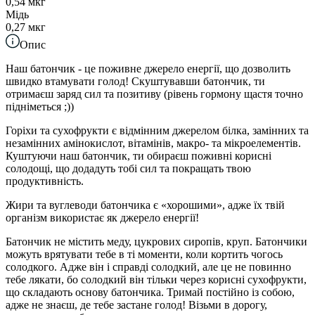
0,54 мкг
Мідь
0,27 мкг
Опис
Наш батончик - це поживне джерело енергії, що дозволить
швидко втамувати голод! Скуштувавши батончик, ти
отримаєш заряд сил та позитиву (рівень гормону щастя точно
підніметься ;))
Горіхи та сухофрукти є відмінним джерелом білка, замінних та
незамінних амінокислот, вітамінів, макро- та мікроелементів.
Куштуючи наш батончик, ти обираєш поживні корисні
солодощі, що додадуть тобі сил та покращать твою
продуктивність.
Жири та вуглеводи батончика є «хорошими», адже їх твій
організм використає як джерело енергії!
Батончик не містить меду, цукрових сиропів, круп. Батончики
можуть врятувати тебе в ті моменти, коли кортить чогось
солодкого. Адже він і справді солодкий, але це не повинно
тебе лякати, бо солодкий він тільки через корисні сухофрукти,
що складають основу батончика. Тримай постійно із собою,
адже не знаєш, де тебе застане голод! Візьми в дорогу,