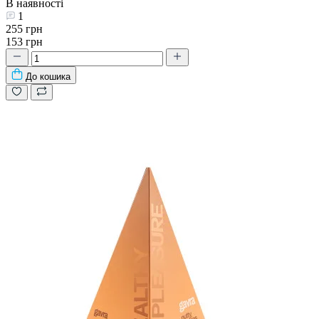
В наявності
1
255 грн
153 грн
До кошика