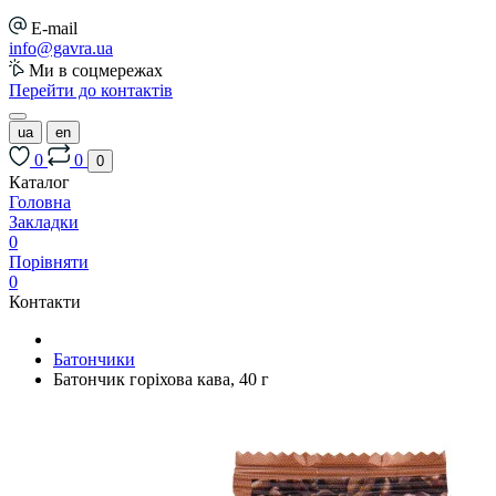
E-mail
info@gavra.ua
Ми в соцмережах
Перейти до контактів
ua
en
0
0
0
Каталог
Головна
Закладки
0
Порівняти
0
Контакти
Батончики
Батончик горіхова кава, 40 г